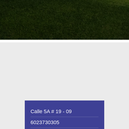
Calle 5A # 19 - 09
6023730305