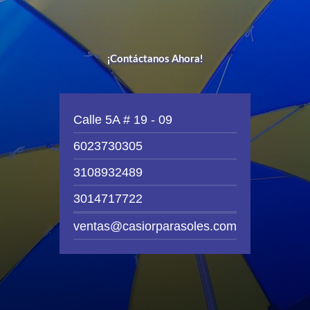
¡Contáctanos Ahora!
Calle 5A # 19 - 09
6023730305
3108932489
3014717722
ventas@casiorparasoles.com